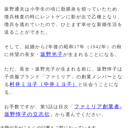
坂野通夫は小学生の頃に肋膜炎を煩っていたため、
徴兵検査の時にレントゲンに影が出で乙種となり、
徴兵を逃れていたので、ひとまず幸せな新婚生活を
送ることができた。
そして、結婚から2年後の昭和17年（1942年）の秋
坂野光子
に待望の長女・
が生まれることになる。
ただ、長女・坂野光子が生まれる前に、坂野惇子は
子供服ブランド「ファミリア」の創業メンバーとな
村井ミヨ子（中井ミヨ子）
る
と出会うことにな
る。
ファミリア創業者-
お手数ですが、第5話は目次「
坂野惇子の立志伝
」から選んでください。
大勢の方がこちらの記事もご覧になっています