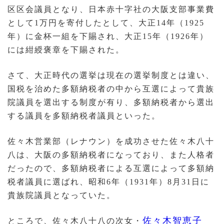
区区会議員となり、日本赤十字社の大阪支部事業費
として1万円を寄付したとして、大正14年（1925
年）に金杯一組を下賜され、大正15年（1926年）
には紺綬褒章を下賜された。
さて、大正時代の選挙は現在の選挙制度とは違い、
国税を治めた多額納税者の中から互選によって貴族
院議員を選出する制度が有り、多額納税者から選出
する議員を多額納税者議員といった。
佐々木営業部（レナウン）を成功させた佐々木八十
八は、大阪の多額納税者になっており、また人格者
だったので、多額納税者による互選によって多額納
税者議員に選ばれ、昭和6年（1931年）8月31日に
貴族院議員となっていた。
佐々木智恵子
ところで、佐々木八十八の次女・