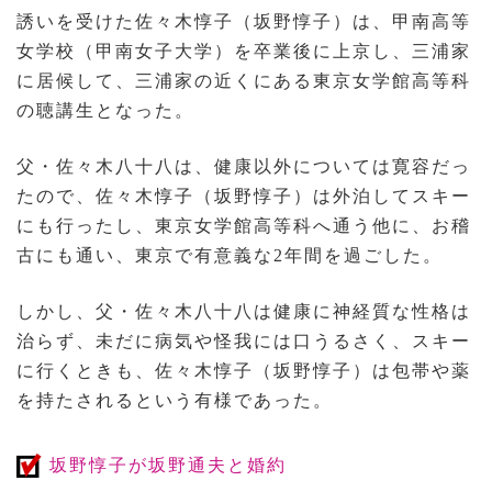
誘いを受けた佐々木惇子（坂野惇子）は、甲南高等
女学校（甲南女子大学）を卒業後に上京し、三浦家
に居候して、三浦家の近くにある東京女学館高等科
の聴講生となった。
父・佐々木八十八は、健康以外については寛容だっ
たので、佐々木惇子（坂野惇子）は外泊してスキー
にも行ったし、東京女学館高等科へ通う他に、お稽
古にも通い、東京で有意義な2年間を過ごした。
しかし、父・佐々木八十八は健康に神経質な性格は
治らず、未だに病気や怪我には口うるさく、スキー
に行くときも、佐々木惇子（坂野惇子）は包帯や薬
を持たされるという有様であった。
坂野惇子が坂野通夫と婚約