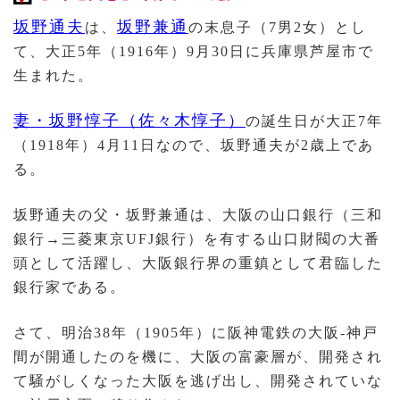
坂野通夫
坂野兼通
は、
の末息子（7男2女）とし
て、大正5年（1916年）9月30日に兵庫県芦屋市で
生まれた。
妻・坂野惇子（佐々木惇子）
の誕生日が大正7年
（1918年）4月11日なので、坂野通夫が2歳上であ
る。
坂野通夫の父・坂野兼通は、大阪の山口銀行（三和
銀行→三菱東京UFJ銀行）を有する山口財閥の大番
頭として活躍し、大阪銀行界の重鎮として君臨した
銀行家である。
さて、明治38年（1905年）に阪神電鉄の大阪-神戸
間が開通したのを機に、大阪の富豪層が、開発され
て騒がしくなった大阪を逃げ出し、開発されていな