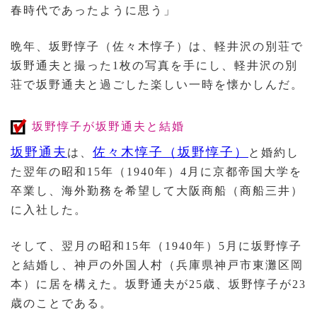
春時代であったように思う」
晩年、坂野惇子（佐々木惇子）は、軽井沢の別荘で
坂野通夫と撮った1枚の写真を手にし、軽井沢の別
荘で坂野通夫と過ごした楽しい一時を懐かしんだ。
坂野惇子が坂野通夫と結婚
坂野通夫
佐々木惇子（坂野惇子）
は、
と婚約し
た翌年の昭和15年（1940年）4月に京都帝国大学を
卒業し、海外勤務を希望して大阪商船（商船三井）
に入社した。
そして、翌月の昭和15年（1940年）5月に坂野惇子
と結婚し、神戸の外国人村（兵庫県神戸市東灘区岡
本）に居を構えた。坂野通夫が25歳、坂野惇子が23
歳のことである。