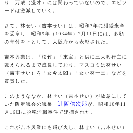
り、万歳（漫才）には関わっていないので、エピソ
ードは激減していく。
さて、林せい（吉本せい）は、昭和3年に紺綬褒章
を受章し、昭和9年（1934年）2月11日には、多額
の寄付を下として、大阪府から表彰された。
吉本興業は、「松竹」「東宝」と供に三大興行主に
数えられるまで成長しており、マスコミは林せい
（吉本せい）を「女今太閤」「女小林一三」などを
賞賛した。
このようななか、林せい（吉本せい）が故意にして
辻阪信次郎
いた阪府議会の議長・
が、昭和10年11
月16日に脱税汚職事件で逮捕された、
これが吉本興業にも飛び火し、林せい（吉本せい）