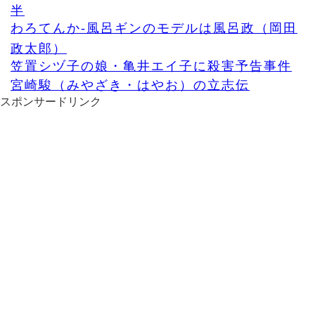
半
わろてんか-風呂ギンのモデルは風呂政（岡田
政太郎）
笠置シヅ子の娘・亀井エイ子に殺害予告事件
宮崎駿（みやざき・はやお）の立志伝
スポンサードリンク