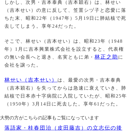
しかし、次男・吉本泰典（吉本穎右）は、林せい
（吉本せい）の意に反して、笠置シヅ子と恋愛に落
ちた末、昭和22年（1947年）5月19日に肺結核で死
去してしまう。享年24だった。
そこで、林せい（吉本せい）は、昭和23年（1948
年）1月に吉本興業株式会社を設立すると、代表権
林正之助
の無い会長へと退き、名実ともに弟・
に
会社を譲った。
林せい（吉本せい）
は、最愛の次男・吉本泰典
（吉本穎右）を失ってからは急速に衰えていき、肺
結核で日本赤十字病院に入院していたが、昭和25年
（1950年）3月14日に死去した。享年61だった。
大勢の方がこちらの記事もご覧になっています
落語家・桂春団治（皮田藤吉）の立志伝の後