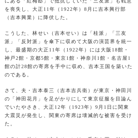
にある「紅梅邸」で抵抗していた「三友派」も戦意
を喪失し、大正11年（1922年）8月に吉本興行部
（吉本興業）に降伏した。
こうした、林せい（吉本せい）は「桂派」「三友
派」「反対派」を傘下に収めて大阪の演芸界を統一
し、最盛期の大正11年（1922年）には大阪18館・
神戸2館・京都5館・東京1館・神奈川1館・名古屋1
館の計28館の寄席を手中に収め、吉本王国を築いた
のである。
さて、夫・吉本泰三（吉本吉兵衛）が東京・神田川
の「神田花月」を足がかりにして東京征服を目論ん
でいたやさき、大正12年（1923年）9月1日に関東
大震災が発生し、関東の寄席は壊滅的な被害を受け
た。