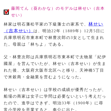
藤岡てん（葵わかな）のモデルは林せい（吉本
せい）
林せい
林家は明石藩松平家の下級藩士の家系で、
（吉本せい）
は、明治22年（1889年）12月5日に
兵庫県明石市東本町で林豊次郎の3女として生まれ
た。母親は「林ちよ」である。
父・林豊次郎は兵庫県明石市東本町で太物屋「紀伊
國屋」を営んでいたが、林せい（吉本せい）が生ま
れた後、大阪府大阪市北区へと移り、天神橋5丁目
で米穀商・金融業を営むようになった。
林せい（吉本せい）は学校の成績が優秀だったが、
船場の商家は女子に学問は必要ないという考えだっ
たので、進学はできず、明治33年（1900年）に尋
常小学校を卒業すると、奉公に出た。