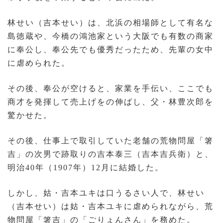
林せい（吉本せい）は、北浜の相場師として有名な
島徳蔵や、今橋の鴻池家という大阪でも有数の商家
に奉公し、奉公先でも優秀だったため、先輩の女中
に虐められた。
その後、奉公が空けると、家業を手伝い、ここでも
商才を発揮して売上げをの伸ばし、父・林豊次郎を
驚かせた。
その後、仕事上で取引していた老舗の荒物問屋「箸
吉」の次男で跡取りの吉本泰三（吉本吉兵衛）と、
明治40年（1907年）12月に結婚した。
しかし、姑・吉本ユキは口うるさい人で、林せい
（吉本せい）は姑・吉本ユキに虐められながら、荒
物問屋「箸吉」の「ごりょんさん」を務めた。