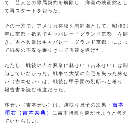
て、芸人との専属契約を解除し、洋画の映画館とし
て再スタートを切った。
その一方で、アメリカ将校を慰問場として、昭和21
年に京都・祇園でキャバレー「グランド京都」を開
き、吉本興業はキャバレー「グランド京都」によっ
て戦後の不況を乗りきって再建を遂げた。
ただし、戦後の吉本興業に林せい（吉本せい）は関
与していなかった。戦争で大阪の自宅を失った林せ
い（吉本せい）は、戦後は甲子園の別邸へと移り、
報告書を読む程度だった。
吉本
林せい（吉本せい）は、跡取り息子の次男・
穎右（吉本泰典）
に吉本興業を継がせようと考え
ていたらしい。