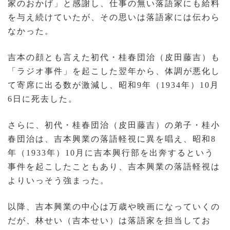
家のおかげ」と感謝し、仕事の無い落語家にも給料
を与え続けていたが、その思いは落語家には伝わら
なかった。
吉本の顔とも言えた初代・桂春団治（皮田藤吉）も
「ラジオ事件」を起こした翌年から、体調が悪化し
て寄席に出る数が激減し、昭和9年（1934年）10月
6日に死去した。
さらに、初代・桂春団治（皮田藤吉）の弟子・桂小
春団治は、吉本興業の落語軽視に異を唱え、昭和8
年（1933年）10月に吉本興行部を出奔するという
事件を起こしたこともあり、吉本興業の落語軽視は
よりいっそう強まった。
以降、吉本興業の中心は万歳や映画になっていくの
だが、林せい（吉本せい）は落語家を担当してお