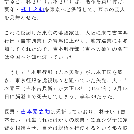
すると、林せい（吉本せい）は、毛布を買い付け、
林正之助
実弟・
を東京へと派遣して、東京の芸人
を見舞わせた。
これに感謝した東京の落語家は、大阪に来て吉本興
行部（吉本興業）の寄席に上がり、地方巡業にも参
加してくれたので、吉本興行部（吉本興業）の名前
は全国へと知れ渡っていった。
こうして吉本興行部（吉本興業）が吉本王国を築
き、東京征服を虎視眈々と狙っていた矢先、夫・吉
本泰三（吉本吉兵衛）が大正13年（1924年）2月13
日に脳溢血で死去してしまう。享年39だった。
吉本泰之助
長男・
は夭折していおり、林せい（吉
本せい）は生まれたばかりの次男・笠置シヅ子に家
督を相続させ、自分は親権を行使するという形を取