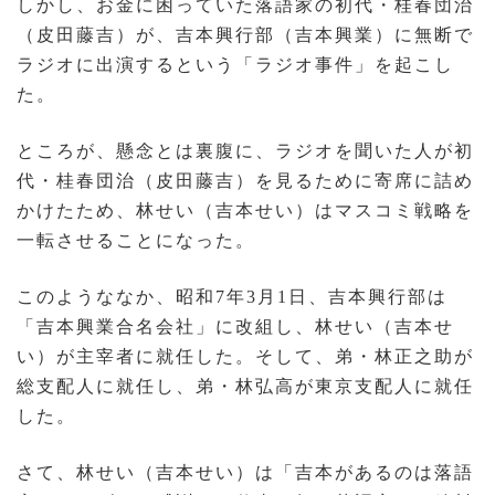
しかし、お金に困っていた落語家の初代・桂春団治
（皮田藤吉）が、吉本興行部（吉本興業）に無断で
ラジオに出演するという「ラジオ事件」を起こし
た。
ところが、懸念とは裏腹に、ラジオを聞いた人が初
代・桂春団治（皮田藤吉）を見るために寄席に詰め
かけたため、林せい（吉本せい）はマスコミ戦略を
一転させることになった。
このようななか、昭和7年3月1日、吉本興行部は
「吉本興業合名会社」に改組し、林せい（吉本せ
い）が主宰者に就任した。そして、弟・林正之助が
総支配人に就任し、弟・林弘高が東京支配人に就任
した。
さて、林せい（吉本せい）は「吉本があるのは落語