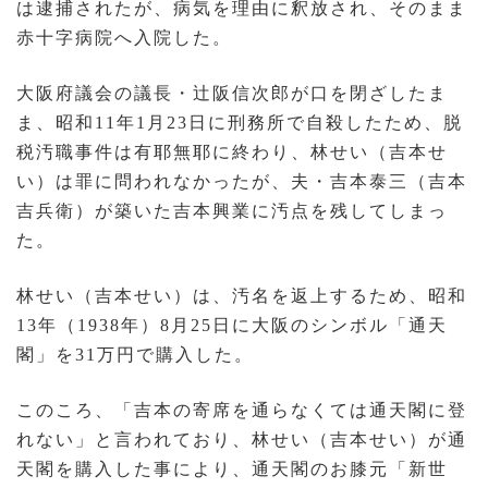
は逮捕されたが、病気を理由に釈放され、そのまま
赤十字病院へ入院した。
大阪府議会の議長・辻阪信次郎が口を閉ざしたま
ま、昭和11年1月23日に刑務所で自殺したため、脱
税汚職事件は有耶無耶に終わり、林せい（吉本せ
い）は罪に問われなかったが、夫・吉本泰三（吉本
吉兵衛）が築いた吉本興業に汚点を残してしまっ
た。
林せい（吉本せい）は、汚名を返上するため、昭和
13年（1938年）8月25日に大阪のシンボル「通天
閣」を31万円で購入した。
このころ、「吉本の寄席を通らなくては通天閣に登
れない」と言われており、林せい（吉本せい）が通
天閣を購入した事により、通天閣のお膝元「新世