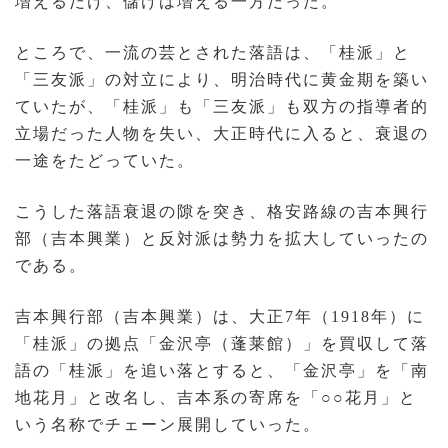
増えるだけ、儲けは増える一方だった。
ところで、一流の芸とされた落語は、「桂派」と
「三友派」の対立により、明治時代に黄金期を築い
ていたが、「桂派」も「三友派」も双方の指導者的
立場だった人物を失い、大正時代に入ると、衰退の
一途をたどっていた。
こうした落語衰退の隙を突き、格安路線の吉本興行
部（吉本興業）と反対派は勢力を拡大していったの
である。
吉本興行部（吉本興業）は、大正7年（1918年）に
「桂派」の拠点「金沢亭（蓬莱館）」を買収して落
語の「桂派」を追い落とすると、「金沢亭」を「南
地花月」と改名し、吉本系の寄席を「○○花月」と
いう名称でチェーン展開していった。