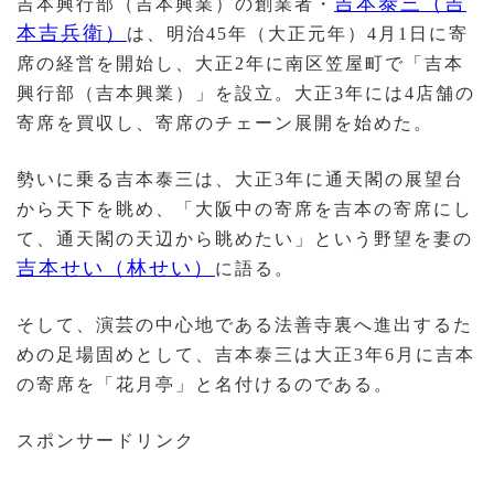
吉本泰三（吉
吉本興行部（吉本興業）の創業者・
本吉兵衛）
は、明治45年（大正元年）4月1日に寄
席の経営を開始し、大正2年に南区笠屋町で「吉本
興行部（吉本興業）」を設立。大正3年には4店舗の
寄席を買収し、寄席のチェーン展開を始めた。
勢いに乗る吉本泰三は、大正3年に通天閣の展望台
から天下を眺め、「大阪中の寄席を吉本の寄席にし
て、通天閣の天辺から眺めたい」という野望を妻の
吉本せい（林せい）
に語る。
そして、演芸の中心地である法善寺裏へ進出するた
めの足場固めとして、吉本泰三は大正3年6月に吉本
の寄席を「花月亭」と名付けるのである。
スポンサードリンク