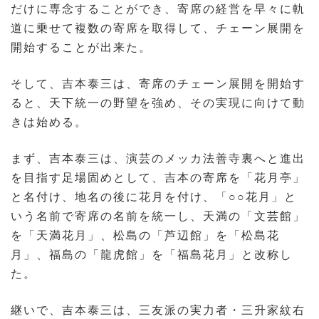
だけに専念することができ、寄席の経営を早々に軌
道に乗せて複数の寄席を取得して、チェーン展開を
開始することが出来た。
そして、吉本泰三は、寄席のチェーン展開を開始す
ると、天下統一の野望を強め、その実現に向けて動
きは始める。
まず、吉本泰三は、演芸のメッカ法善寺裏へと進出
を目指す足場固めとして、吉本の寄席を「花月亭」
と名付け、地名の後に花月を付け、「○○花月」と
いう名前で寄席の名前を統一し、天満の「文芸館」
を「天満花月」、松島の「芦辺館」を「松島花
月」、福島の「龍虎館」を「福島花月」と改称し
た。
継いで、吉本泰三は、三友派の実力者・三升家紋右