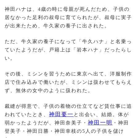
神田ハナは、4歳の時に母親が死んだため、子供の
居なかった足利の叔母に育てられたが、叔母に実子
が出来たため、牛久家の養子に出された。
ただ、牛久家の養子になって「牛久ハナ」と名乗っ
ていたようだが、戸籍上は「岩本ハナ」だったらし
い。
その後、ミシンを習うために東京へ出て、洋服制作
店で住み込みで働いたが、ミシンは扱わせてもらえ
ず、無休の女中のように扱われた。
裁縫が得意で、子供の着物の仕立てなど賃仕事に追
神田要一
われていたとき、
と出会い、結婚。体が
神田一明
弱かったようだが、神田奈美子・
・神田
登美子・神田日勝・神田幸枝の5人の子供を儲け