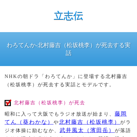
立志伝
わろてんか-北村藤吉（松坂桃李）が死去する実
話
NHKの朝ドラ「わろてんか」に登場する北村藤吉
（松坂桃李）が死去する実話とモデルです。
北村藤吉（松坂桃李）が死去
藤岡
昭和に入って大阪でもラジオ放送が始まり、
てん（葵わかな）
北村藤吉（松坂桃李）
や
がラ
武井風太（濱田岳）
ジオ体操に励むなか、
が落語