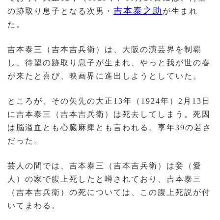
吉本泰之助
の跡取り息子となる次男・
が生まれ
た。
吉本泰三（吉本吉兵衛）は、大阪の演芸界を制覇
し、待望の跡取り息子が生まれ、やっと我が世の春
が来たと喜び、映画界に進出しようとしていた。
ところが、その矢先の大正13年（1924年）2月13日
に吉本泰三（吉本吉兵衛）は死去してしまう。死因
は脳溢血とも心臓麻痺とも言われる。享年39の若さ
だった。
芸人の間では、吉本泰三（吉本吉兵衛）は妾（愛
人）の家で腹上死したと噂されており、吉本泰三
（吉本吉兵衛）の死については、この腹上死説が付
いてまわる。