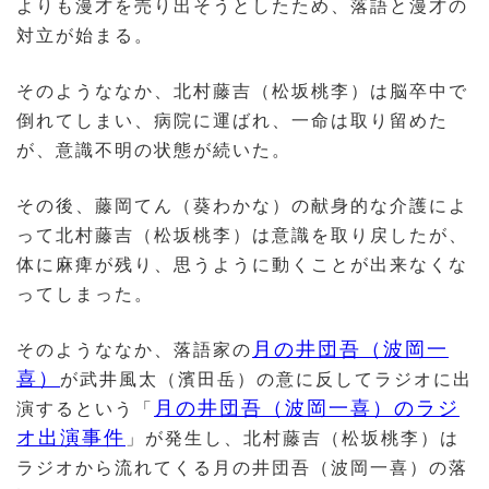
よりも漫才を売り出そうとしたため、落語と漫才の
対立が始まる。
そのようななか、北村藤吉（松坂桃李）は脳卒中で
倒れてしまい、病院に運ばれ、一命は取り留めた
が、意識不明の状態が続いた。
その後、藤岡てん（葵わかな）の献身的な介護によ
って北村藤吉（松坂桃李）は意識を取り戻したが、
体に麻痺が残り、思うように動くことが出来なくな
ってしまった。
月の井団吾（波岡一
そのようななか、落語家の
喜）
が武井風太（濱田岳）の意に反してラジオに出
月の井団吾（波岡一喜）のラジ
演するという「
オ出演事件
」が発生し、北村藤吉（松坂桃李）は
ラジオから流れてくる月の井団吾（波岡一喜）の落