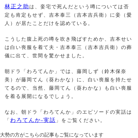
林正之助
は、妾宅で死んだという噂については否
定も肯定もせず、吉本泰三（吉本吉兵衛）に妾（愛
人）が居たことだけを認めている。
こうした腹上死の噂を吹き飛ばすためか、吉本せい
は白い喪服を着て夫・吉本泰三（吉本吉兵衛）の葬
儀に出て、世間を驚かせました。
朝ドラ「わろてんか」では、藤岡しず（鈴木保奈
美）が藤岡てん（葵わかな）に、白い喪服を持たせ
てるので、当然、藤岡てん（葵わかな）も白い喪服
を着る展開になるでしょう。
なお、朝ドラ「わろてんか」のエピソードの実話は
わろてんか-実話
「
」をご覧ください。
大勢の方がこちらの記事もご覧になっています