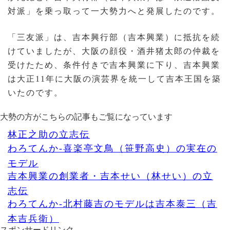
対派」を乗っ取って一大勢力へと発展したのです。
「三友派」は、吉本興行部（吉本興業）に抵抗を続
けていましたが、大阪の顔役・酒井猪太郎の仲裁を
受けたため、条件付きで吉本興業に下り、吉本興業
は大正11年に大阪の演芸界を統一して吉本王国を築
いたのです。
大勢の方がこちらの記事もご覧になっています
林正之助の立志伝
わろてんか-喜楽亭文鳥（笹野高史）の実在の
モデル
吉本興業の創業者・吉本せい（林せい）の立
志伝
わろてんか-北村藤吉のモデルは吉本泰三（吉
本吉兵衛）
スポンサードリンク