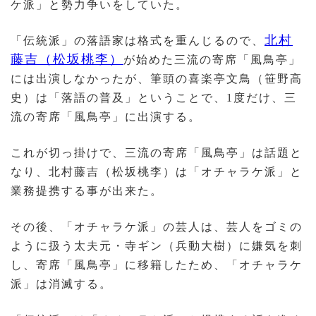
ケ派」と勢力争いをしていた。
北村
「伝統派」の落語家は格式を重んじるので、
藤吉（松坂桃李）
が始めた三流の寄席「風鳥亭」
には出演しなかったが、筆頭の喜楽亭文鳥（笹野高
史）は「落語の普及」ということで、1度だけ、三
流の寄席「風鳥亭」に出演する。
これが切っ掛けで、三流の寄席「風鳥亭」は話題と
なり、北村藤吉（松坂桃李）は「オチャラケ派」と
業務提携する事が出来た。
その後、「オチャラケ派」の芸人は、芸人をゴミの
ように扱う太夫元・寺ギン（兵動大樹）に嫌気を刺
し、寄席「風鳥亭」に移籍したため、「オチャラケ
派」は消滅する。