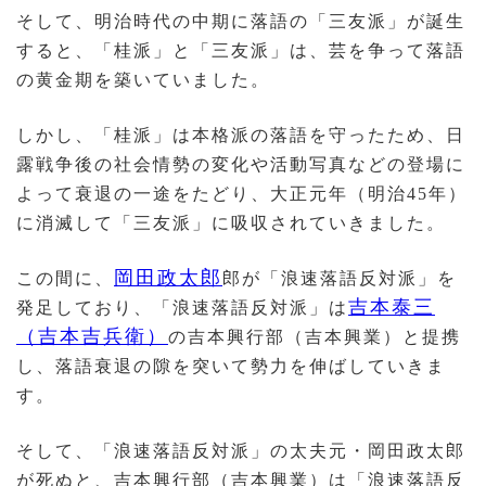
そして、明治時代の中期に落語の「三友派」が誕生
すると、「桂派」と「三友派」は、芸を争って落語
の黄金期を築いていました。
しかし、「桂派」は本格派の落語を守ったため、日
露戦争後の社会情勢の変化や活動写真などの登場に
よって衰退の一途をたどり、大正元年（明治45年）
に消滅して「三友派」に吸収されていきました。
岡田政太郎
この間に、
郎が「浪速落語反対派」を
吉本泰三
発足しており、「浪速落語反対派」は
（吉本吉兵衛）
の吉本興行部（吉本興業）と提携
し、落語衰退の隙を突いて勢力を伸ばしていきま
す。
そして、「浪速落語反対派」の太夫元・岡田政太郎
が死ぬと、吉本興行部（吉本興業）は「浪速落語反