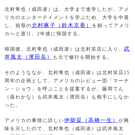
北村隼也（成田凌）は、大学まで進学したが、アメ
リカのエンターテイメントを学ぶため、大学を中退
北村啄子（鈴木京香）
し、祖母の
を頼ってアメリ
カへと渡り、2年後に帰国する。
武
帰国後、北村隼也（成田凌）は北村笑店に入り、
井風太（濱田岳）
も元で修行を開始する。
そのようななか、北村隼也（成田凌）は北村笑店25
周年の企画として、アメリカのレビュー団「マーチ
ン・ショウ」を呼ぶことを提案するが、藤岡てん
（葵わかな）も武井風太（濱田岳）も相手にしなか
った。
伊能栞（高橋一生）
アメリカの事情に詳しい
が興
味を示したので、北村隼也（成田凌）は武井風太