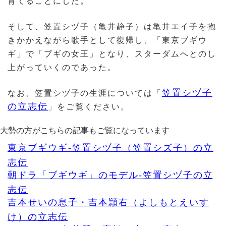
育てることにした。
そして、笠置シヅ子（亀井静子）は亀井エイ子を抱
きかかえながら歌手として復帰し、「東京ブギウ
ギ」で「ブギの女王」となり、スターダムへとのし
上がっていくのであった。
笠置シヅ子
なお、笠置シヅ子の生涯については「
の立志伝
」をご覧ください。
大勢の方がこちらの記事もご覧になっています
東京ブギウギ-笠置シヅ子（笠置シズ子）の立
志伝
朝ドラ「ブギウギ」のモデル-笠置シヅ子の立
志伝
吉本せいの息子・吉本頴右（よしもとえいす
け）の立志伝