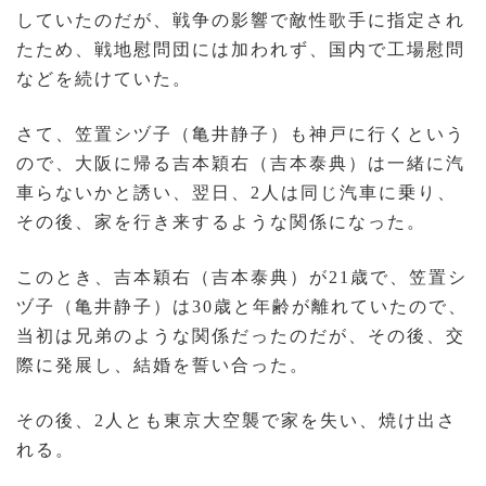
していたのだが、戦争の影響で敵性歌手に指定され
たため、戦地慰問団には加われず、国内で工場慰問
などを続けていた。
さて、笠置シヅ子（亀井静子）も神戸に行くという
ので、大阪に帰る吉本穎右（吉本泰典）は一緒に汽
車らないかと誘い、翌日、2人は同じ汽車に乗り、
その後、家を行き来するような関係になった。
このとき、吉本穎右（吉本泰典）が21歳で、笠置シ
ヅ子（亀井静子）は30歳と年齢が離れていたので、
当初は兄弟のような関係だったのだが、その後、交
際に発展し、結婚を誓い合った。
その後、2人とも東京大空襲で家を失い、焼け出さ
れる。