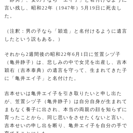
言い残し、昭和22年（1947年）5月19日に死去し
た。
（注釈：男の子なら「穎造」と名付けるように遺言
したという説もある。）
それから2週間後の昭和22年6月1日に笠置シヅ子
（亀井静子）は、悲しみの中で女児を出産し、吉本
穎右（吉本泰典）の遺言を守って、生まれてきた子
に「亀井エイ子」と名付けた。
吉本せいは亀井エイ子を引き取りたいと申し出た
が、笠置シヅ子（亀井静子）は自分自身が生まれて
まもなく養子に出され、本当の両親の顔を知らずに
育ったことから、同じ思いをさせたくないと言い、
吉本せいの申し出を断り、亀井エイ子を自分の手で