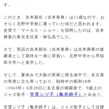
す。
このとき、吉本穎右（吉本泰典）は11歳なので、お
そらく北野中学校に通っていた頃だと思われます。
史実で「マーカス・ショー」を招聘したのは、吉本
興業の東京支社長・林弘高でした。
さて、実話の吉本穎右（吉本泰典）は吉本興業の後
継者として期待を一身に背負い、北野中学から早稲
田大学へと進学した。
そして、夏休みで大阪の実家に帰る途中で、名古屋
の寄席に立ち寄っており、戦時中の昭和18年
（1943年）6月28日に名古屋の御園座で、9歳上の
笠置シヅ子（亀井静子）
ジャズ歌手・
と出会う。
笠置シヅ子（亀井静子）は、ジャズ歌手として活躍