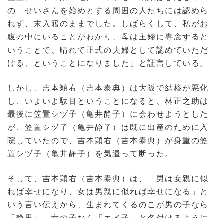
の、せいさんを始めとする周囲の人たちには認めら
れず、末入籍のままでした。しばらくして、私がお
腹の中にいることがわかり、母は主婦に専念すると
いうことで、晴れて正式の夫婦として認めていただ
ける、ということになりました」と証言している。
しかし、吉本穎右（吉本泰典）は大阪で結核が悪化
し、いよいよ駄目ということになると、林正之助は
最後に笠置シヅ子（亀井静子）に会わせようとした
が、笠置シヅ子（亀井静子）は既に出産のために入
院していたので、吉本穎右（吉本泰典）が身重の笠
置シヅ子（亀井静子）を気遣って断った。
そして、吉本穎右（吉本泰典）は、「男は女親に似
れば幸せになり、女は男親に似れば幸せになる」と
いう言い伝えから、生まれてくるのこが男の子なら
「静男」、女の子なら「エイ子」と名付けるように