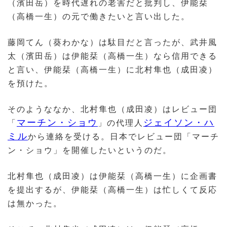
（濱田岳）を時代遅れの老害だと批判し、伊能栞
（高橋一生）の元で働きたいと言い出した。
藤岡てん（葵わかな）は駄目だと言ったが、武井風
太（濱田岳）は伊能栞（高橋一生）なら信用できる
と言い、伊能栞（高橋一生）に北村隼也（成田凌）
を預けた。
そのようななか、北村隼也（成田凌）はレビュー団
マーチン・ショウ
ジェイソン・ハ
「
」の代理人
ミル
から連絡を受ける。日本でレビュー団「マーチ
ン・ショウ」を開催したいというのだ。
北村隼也（成田凌）は伊能栞（高橋一生）に企画書
を提出するが、伊能栞（高橋一生）は忙しくて反応
は無かった。