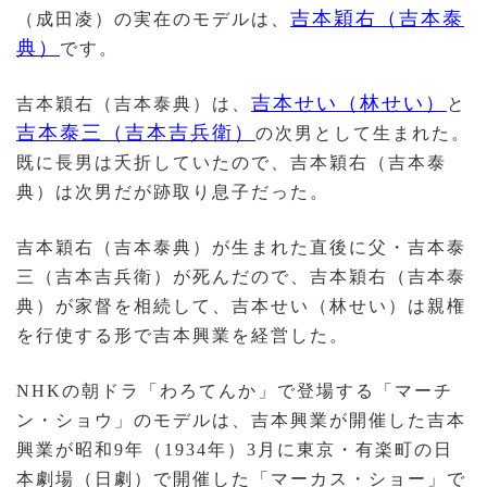
吉本穎右（吉本泰
（成田凌）の実在のモデルは、
典）
です。
吉本せい（林せい）
吉本穎右（吉本泰典）は、
と
吉本泰三（吉本吉兵衛）
の次男として生まれた。
既に長男は夭折していたので、吉本穎右（吉本泰
典）は次男だが跡取り息子だった。
吉本穎右（吉本泰典）が生まれた直後に父・吉本泰
三（吉本吉兵衛）が死んだので、吉本穎右（吉本泰
典）が家督を相続して、吉本せい（林せい）は親権
を行使する形で吉本興業を経営した。
NHKの朝ドラ「わろてんか」で登場する「マーチ
ン・ショウ」のモデルは、吉本興業が開催した吉本
興業が昭和9年（1934年）3月に東京・有楽町の日
本劇場（日劇）で開催した「マーカス・ショー」で