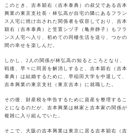
このとき、吉本穎右（吉本泰典）の叔父である吉本
興業の東京支社長・林弘高が自宅の隣にあるフラン
ス人宅に焼け出された関係者を収容しており、吉本
穎右（吉本泰典）と笠置シヅ子（亀井静子）もフラ
ンス人宅へ入り、初めての同棲生活を送り、つかの
間の幸せを楽しんだ。
しかし、2人の関係が林弘高の知るところとなり、
戦後、早々に同居を解消しすると、吉本穎右（吉本
泰典）は結婚するために、早稲田大学を中退して、
吉本興業の東京支社（東京吉本）に就職した。
その後、財産税を申告するために資産を整理するこ
とになるのだが、吉本興業は林家と吉本家の関係が
複雑に入り組んでいた。
そこで、大阪の吉本興業は東京に居る吉本穎右（吉