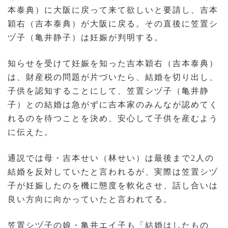
本泰典）に大阪に戻って来て欲しいと要請し、吉本
穎右（吉本泰典）が大阪に戻る。その直後に笠置シ
ヅ子（亀井静子）は妊娠が判明する。
知らせを受けて妊娠を知った吉本穎右（吉本泰典）
は、財産税の問題が片づいたら、結婚を切り出し、
子供を認知することにして、笠置シヅ子（亀井静
子）との結婚は急がずに吉本家のみんなが認めてく
れるのを待つことを決め、安心して子供を産むよう
に伝えた。
通説では母・吉本せい（林せい）は最後まで2人の
結婚を反対していたと言われるが、実際は笠置シヅ
子が妊娠したのを機に態度を軟化させ、話し合いは
良い方向に向かっていたと言われてる。
笠置シヅ子の娘・亀井エイ子も「結婚はしたもの