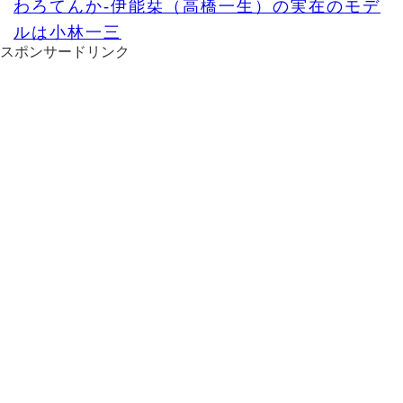
わろてんか-伊能栞（高橋一生）の実在のモデ
ルは小林一三
スポンサードリンク