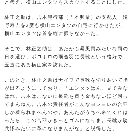
と考え、横山エンタツをスカウトすることにした。
林正之助は、吉本興行部（吉本興業）の支配人・滝
野寿吉を2度も横山エンタツの自宅に行かせたが、
横山エンタツは首を縦に振らなかった。
そこで、林正之助は、あたかも暴風雨みたいな雨の
日を選び、ボロボロの雨合羽に長靴という格好で、
玉造にある横山家を訪れた。
このとき、林正之助はナイフで長靴を切り裂いて指
が出るようにしており、「エンタツはん、見てみな
はれ。吉本はこないに長靴を買う金もないほど困っ
てまんねん。吉本の責任者がこんなヨレヨレの合羽
しか着られまへんのや。あんたがうちへ来てくれは
ったら、この合羽がきっとゴムになりま。長靴が騎
兵隊みたいに革になりまんがな」と説得した。