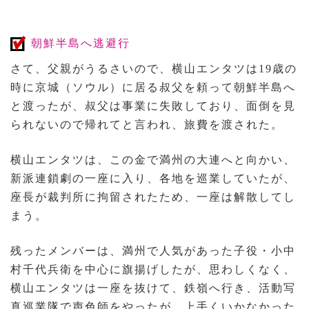
朝鮮半島へ逃避行
さて、父親がうるさいので、横山エンタツは19歳の
時に京城（ソウル）に居る叔父を頼って朝鮮半島へ
と渡ったが、叔父は事業に失敗しており、面倒を見
られないので帰れてと言われ、旅費を渡された。
横山エンタツは、この金で満州の大連へと向かい、
新派連鎖劇の一座に入り、各地を巡業していたが、
座長が裁判所に拘留されたため、一座は解散してし
まう。
残ったメンバーは、満州で人気があった子役・小中
村千代兵衛を中心に旗揚げしたが、思わしくなく、
横山エンタツは一座を抜けて、鉄嶺へ行き、活動写
真巡業隊で声色師をやったが、上手くいかなかった