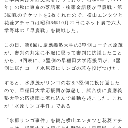
年）の秋に東京の落語家・柳家金語楼が早慶戦・第
3回戦のチケットを2枚くれたので、横山エンタツと
花菱アチャコは昭和8年10月22日にネット裏で六大
学野球の「早慶戦」を観戦した。
この日、第8回に慶應義塾大学の3塁側コーチ水原茂
が、審判の判定に不服に思って審判に抗議したこと
から、9回表に、3塁側の早稲田大学応援団が、3塁
側に居たコーチ水原茂にリンゴの芯を投げつけた。
すると、水原茂がリンゴの芯を3塁側に投げ返した
ので、早稲田大学応援団が激怒し、試合後に慶應義
塾大学の応援団に流れ込んで暴動を起こした。これ
が「水原リンゴ事件」である
「水原リンゴ事件」を観た横山エンタツと花菱アチ