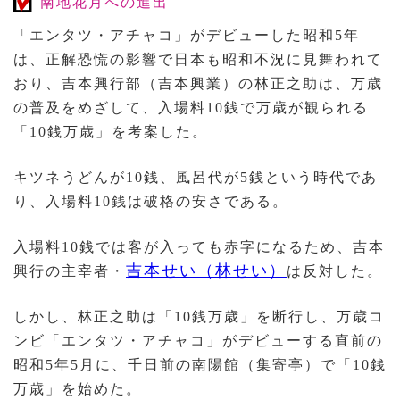
南地花月への進出
「エンタツ・アチャコ」がデビューした昭和5年
は、正解恐慌の影響で日本も昭和不況に見舞われて
おり、吉本興行部（吉本興業）の林正之助は、万歳
の普及をめざして、入場料10銭で万歳が観られる
「10銭万歳」を考案した。
キツネうどんが10銭、風呂代が5銭という時代であ
り、入場料10銭は破格の安さである。
入場料10銭では客が入っても赤字になるため、吉本
吉本せい（林せい）
興行の主宰者・
は反対した。
しかし、林正之助は「10銭万歳」を断行し、万歳コ
ンビ「エンタツ・アチャコ」がデビューする直前の
昭和5年5月に、千日前の南陽館（集寄亭）で「10銭
万歳」を始めた。