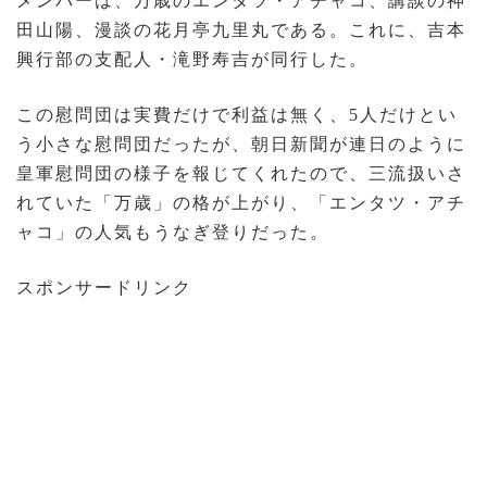
メンバーは、万歳のエンタツ・アチャコ、講談の神
田山陽、漫談の花月亭九里丸である。これに、吉本
興行部の支配人・滝野寿吉が同行した。
この慰問団は実費だけで利益は無く、5人だけとい
う小さな慰問団だったが、朝日新聞が連日のように
皇軍慰問団の様子を報じてくれたので、三流扱いさ
れていた「万歳」の格が上がり、「エンタツ・アチ
ャコ」の人気もうなぎ登りだった。
スポンサードリンク