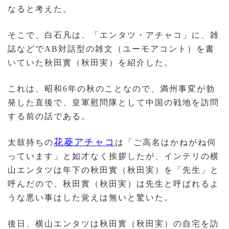
なると考えた。
そこで、白石凡は、「エンタツ・アチャコ」に、雑
誌などでAB対話型の雑文（ユーモアコント）を書
いていた秋田實（秋田実）を紹介した。
これは、昭和6年の秋のことなので、満州事変が勃
発した直後で、皇軍慰問隊として中国の戦地を訪問
する前の話である。
花菱アチャコ
太鼓持ちの
は「ご高名はかねがね伺
っています」と如才なく挨拶したが、インテリの横
山エンタツは年下の秋田實（秋田実）を「先生」と
呼んだので、秋田實（秋田実）は先生と呼ばれるよ
うな悪い事はした覚えは無いと驚いた。
後日、横山エンタツは秋田實（秋田実）の自宅を訪